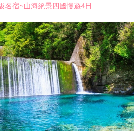
級名宿~山海絕景四國慢遊4日