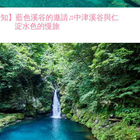
高知】藍色溪谷的邀請♫中津溪谷與仁
淀水色的慢旅