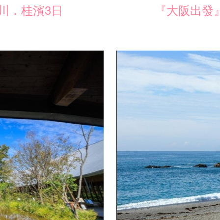
川．桂濱3日
『大阪出發
加入收藏