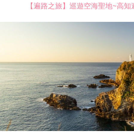
【遍路之旅】巡遊空海聖地~高知