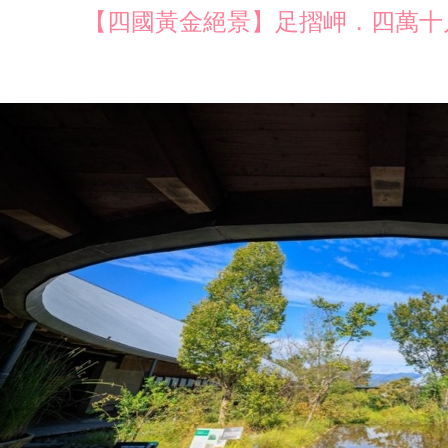
【四國黃金絕景】足摺岬．四萬十