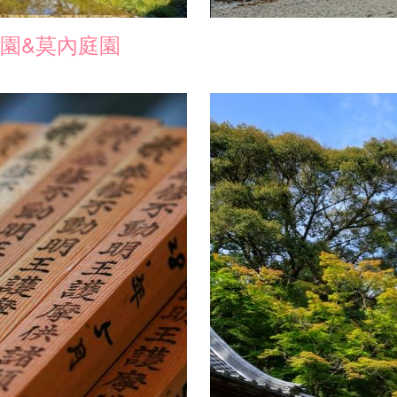
園&莫內庭園
加入收藏