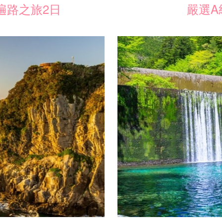
遍路之旅2日
嚴選A
加入收藏