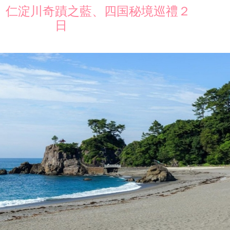
』仁淀川奇蹟之藍、四国秘境巡禮２
日