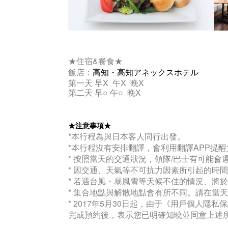
★住宿&餐食★
飯店：
高知・高知アネックスホテル
第一天 早X 午
X
晚
X
第二天 早○ 午
○
晚X
★注意事項★
*本行程為與日本客人同行出發。
*本行程沒有安排翻譯，會利用翻譯APP提醒
* 按照當天的交通狀況，領隊/巴士有可能
* 因交通、天氣等不可抗力因素所引起的時
* 若遇台風・暴風雪等天候不佳的情況、將
* 集合地點與解散地點會有所不同。請在當
* 2017年5月30日起，由于《用戶個人
完成預約後，表示您已明確知曉並同意上述