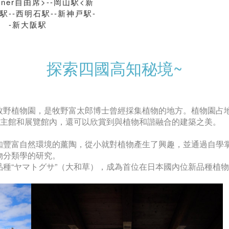
 Liner自由席>--岡山駅<新
駅--西明石駅--新神戸駅-
-新大阪駅
探索四國高知秘境~
野植物園，是牧野富太郎博士曾經採集植物的地方。植物園占地約
的主館和展覽館內，還可以欣賞到與植物和諧融合的建築之美。
知豐富自然環境的薰陶，從小就對植物產生了興趣，並通過自學
物分類學的研究。
種“ヤマトグサ”（大和草），成為首位在日本國內位新品種植