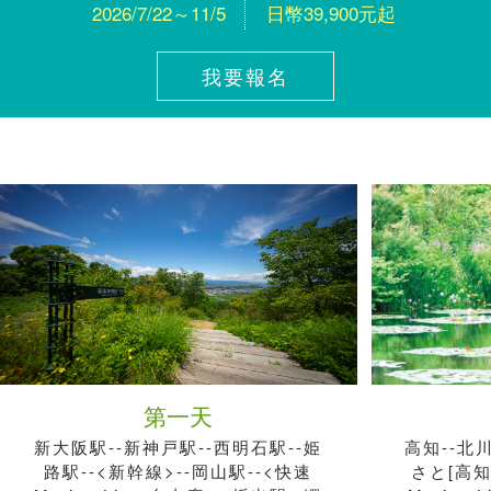
2026/7/22～11/5
日幣39,900元起
我要報名
第一天
新大阪駅--新神戸駅--西明石駅--姫
高知--北
路駅--<新幹線>--岡山駅--<快速
さと[高知