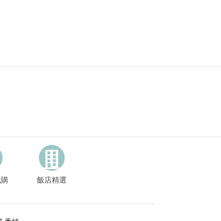
代購
飯店精選