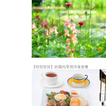
【
特別安排
】
於園內享用洋食套餐