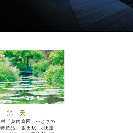
第二天
川村「莫內庭園」--とさの
特産品]--坂出駅--<快速