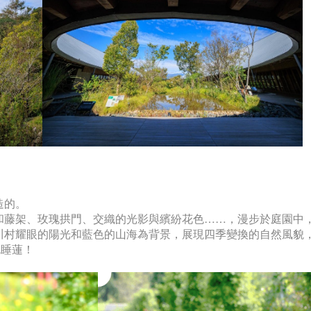
造的。
和藤架、玫瑰拱門、交織的光影與繽紛花色……，漫步於庭園中
川村耀眼的陽光和藍色的山海為背景，展現四季變換的自然風貌
色睡蓮！