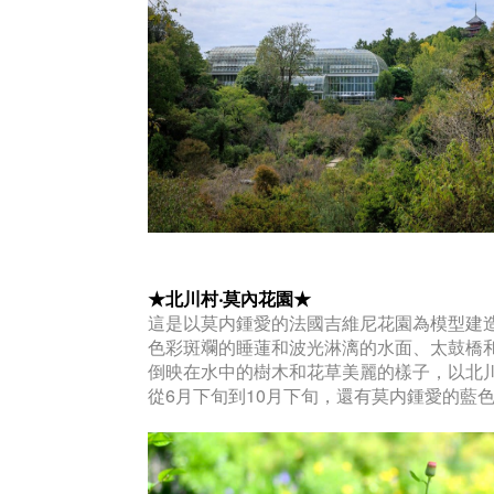
★北川村‧莫內花園★
這是以莫内鍾愛的法國吉維尼花園為模型建
色彩斑斕的睡蓮和波光淋漓的水面、太鼓橋
倒映在水中的樹木和花草美麗的樣子，以北
從6月下旬到10月下旬，還有莫内鍾愛的藍