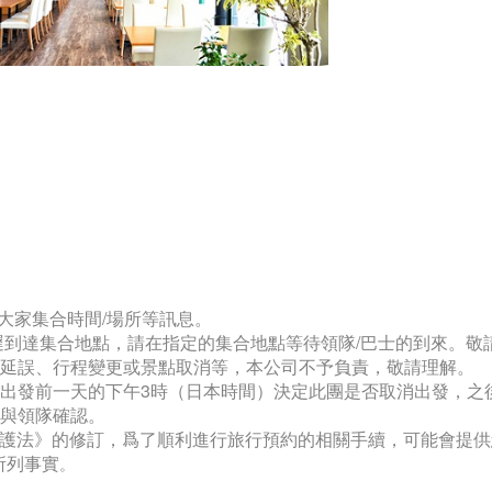
大家集合時間/場所等訊息。
會遲到達集合地點，請在指定的集合地點等待領隊/巴士的到來。敬
間延誤、行程變更或景點取消等，本公司不予負責，敬請理解。
於出發前一天的下午3時（日本時間）決定此團是否取消出發，之
天與領隊確認。
隱私保護法》的修訂，爲了順利進行旅行預約的相關手續，可能會提
所列事實
。