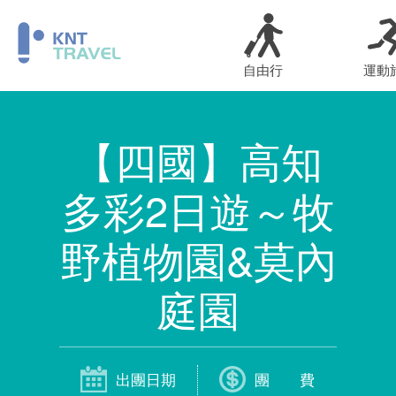
自由行
運動
【四國】高知
多彩2日遊～牧
野植物園&莫內
庭園
出團日期
團 費