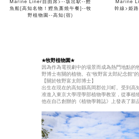
Marine Liner自由席>--坂出駅--鰹
Marine
魚船[高知名物！鰹魚藁燒午餐]--牧
幹線>姫路
野植物園--高知(宿)
牧野植物園
★
★
因為作為電視劇中的場景而成為熱門地點的牧
野博士有關的植物。在“牧野富太郎紀念館”
【關於牧野富太郎博士】
出生在現在的高知縣高岡郡佐川町。受到高
准進入東京大學理學部植物學教室，從事植
他在自己創辦的《植物學雜誌》上發表了新品