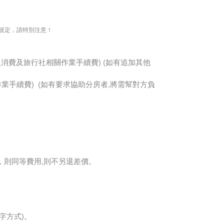
關規定，請特別注意！
取消費及旅行社相關作業手續費) (如有追加其他
相關作業手續費) (如有要求協助分房者,將需幫對方負
，則同等費用,則不另退差價。
字方式)。