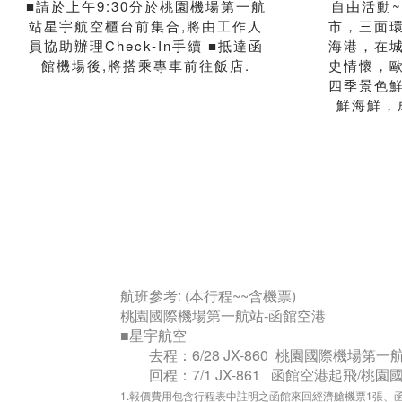
■請於上午9:30分於桃園機場第一航
自由活動
站星宇航空櫃台前集合,將由工作人
市，三面
員協助辦理Check-In手續 ■抵達函
海港，在
館機場後,將搭乘專車前往飯店.
史情懷，
四季景色
鮮海鮮，
航班參考: (本行程~~含機票)
桃園國際機場第一航站-函館空港
■星宇航空
去程：6/28 JX-860 桃園國際機場第一航
回程：7/1 JX-861 函館空港起飛/桃園國
1.報價費用包含行程表中註明之函館來回經濟艙機票1張、