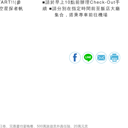
ART!!(參
■請於早上10點前辦理Check-Out手
空星探者帆
續 ■請分別在指定時間前至飯店大廳
集合，搭乘專車前往機場
日卷、完賽慶功宴晚餐、500萬旅遊意外責任險、20萬元意