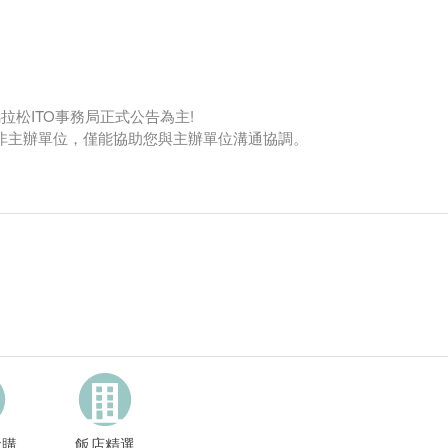
拉松ITO事務局正式公告為主!
社非主辦單位，僅能協助您與主辦單位溝通協調。
代購
飯店精選