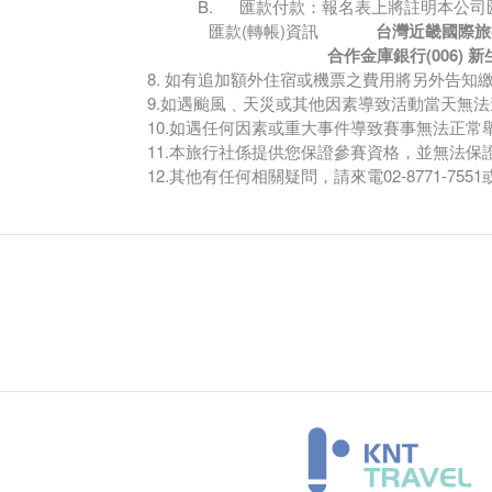
B. 匯款付款：報名表上將註明本公司
匯款(轉帳)資訊
台灣近畿國際旅
合作金庫銀行(006) 新生分
8. 如有追加額外住宿或機票之費用將另外告知
9.如遇颱風﹑天災或其他因素導致活動當天無法
10.如遇任何因素或重大事件導致賽事無法正常
11.本旅行社係提供您保證參賽資格，並無法
12.其他有任何相關疑問，請來電02-8771-7551或E