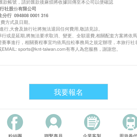
匯款帳號，請於匯款後麻煩將收據回傳至本公司以便確認
行社股
份
有限公司
行 094808 0001 316
繳費方式及日期。
進行,大會及旅行社將無法退回任何費用,敬請見諒。
舉行或是延期,將無法要求取消、變更、全額退費,相關配套方案將依馬
保證賽事進行，相關賽程事宜均依馬拉松事務局之規定辦理，本旅行
MAIL: sports@knt-taiwan.com有專人為您服務，謝謝您。
我要報名
粉絲團
聯繫專員
企業客製
周遊券