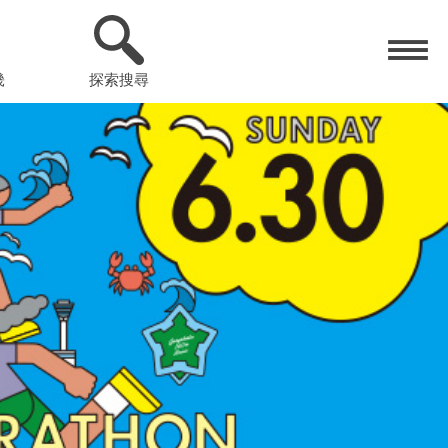
畿
探索搜尋