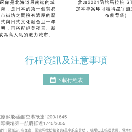
~函館是北海道最南端的城
參加2024函館馬拉松 ST
環海，是日本的第一個貿易
加本專案即可獲得星宇航
城市街坊之間擁有濃厚的歷
布側背袋)
歐式與日式文化融合且一年
鮮明，再搭配絕美夜景、新
成為高人氣的魅力城市。
行程資訊及注意事項
下載行程表
廈起飛/函館空港抵達1200/1645
際機場第一航廈抵達1745/2055
函館市區飯店3晚住宿、函館馬拉松報名費(星宇航空贊助)、機場巴士接送費用、電車2