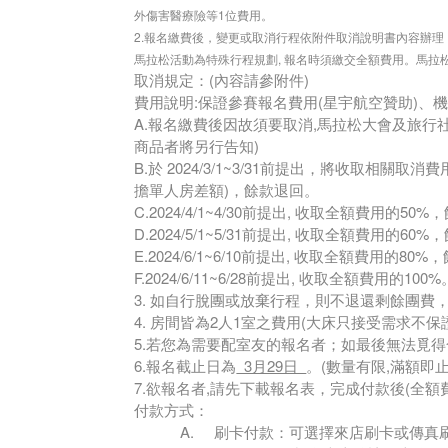
外傷害醫療險等1位費用。
2.報名繳費後，變更或取消行程依附件取消說明書內容辦理
馬拉松活動為特殊行程規劃, 報名時須繳交全額費用。馬拉
取消規定：(內容請參附件)
費用說明:保證參賽報名費用(星宇航空贊助)
A.報名繳費後因故須要取消,馬拉松大會及旅行社
商品者將另行告知)
B.於 2024/3/1~3/31前提出，將收取相
擔單人房差額)，餘款退回。
C.2024/4/1~4/30前提出, 收取全額費用的50
D.2024/5/1~5/31前提出, 收取全額費用的60
E.2024/6/1~6/10前提出, 收取全額費用的80
F.2024/6/11~6/28前提出, 收取全額費用的100%
3. 如自行脫團或放棄行程，則不退還剩餘團費
4. 房間皆為2人1室之費用(大床只接受需求
5.若您為需要配室友的報名者；如最後無法覓
6.報名截止日為
3月29日
。(數量有限,滿額即止
7.欲報名者,請先下載報名表，完成付款後(全額費用)
付款方式：
A. 刷卡付款：可選擇來店刷卡或傳真