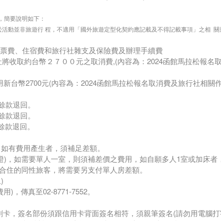
，簡要說明如下：
松活動並非旅遊行 程，不適用「國外旅遊定型化契約應記載及不得記載事項」之相 
、機票費、住宿費和旅行社雜支及保險費及辦理手續費
將收取約台幣２７００元之取消費,(內容為：2024函館馬拉松報名
關取消費用新台幣2700元(內容為：2024函館馬拉松報名取消費及旅行社
%，餘款退回。
%，餘款退回。
%，餘款退回。
。
，如有費用產生者，須補足差額。
不保證)，如需要單人一室，則須補差價之費用，如自願多人1室或加床者
得合住的同性旅客，將需要另支付單人房差額。
)
，傳真至02-8771-7552。
刷卡，簽名部份須跟信用卡背面簽名相符，須親筆簽名(請勿用電腦打