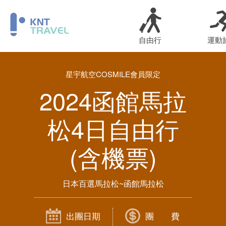
自由行
運動
星宇航空COSMILE會員限定
2024函館馬拉
松4日自由行
(含機票)
日本百選馬拉松~函館馬拉松
出團日期
團 費