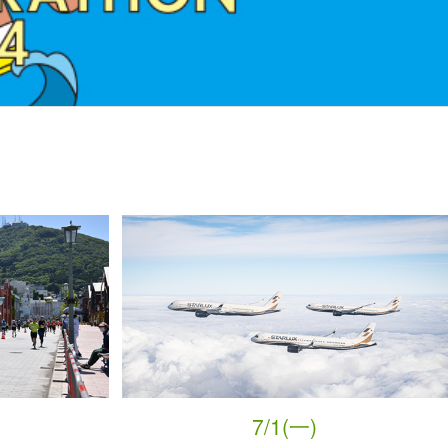
7/1(一)