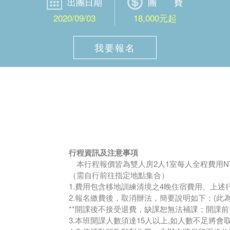
出團日期
團 費
2020/09/03
18,000元起
我要報名
行程資訊及注意事項
本行程報價皆為雙人房2人1室每人全程費用NT$18
（需自行前往指定地點集合）
1.費用包含移地訓練清境之4晚住宿費用、上述
2.報名繳費後，取消辦法，簡要說明如下：(此
**開課後不接受退費，缺課恕無法補課；開課前15天
3.本班開課人數須達15人以上,如人數不足將會