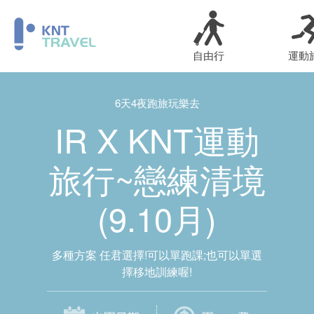
自由行
運動
6天4夜跑旅玩樂去
IR X KNT運動
旅行~戀練清境
(9.10月)
多種方案 任君選擇!可以單跑課;也可以單選
擇移地訓練喔!