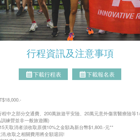
行程資訊及注意事項
下載行程表
下載報名表
,000.-
行程中之部分交通費、200萬旅遊平安險、20萬元意外傷害醫療險等
為訓練營並非一般旅遊團)
取消者須收取原價10%之金額為新台幣$1,800.-元**
取消,收取之相關費用將全額退回!