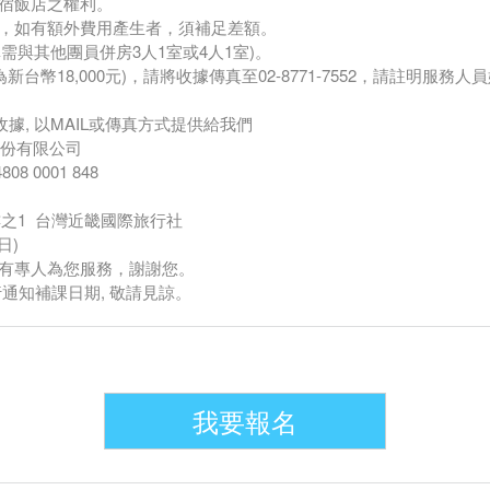
住宿飯店之權利。
用，如有額外費用產生者，須補足差額。
單需與其他團員併房3人1室或4人1室)。
台幣18,000元)，請將收據傳真至02-8771-7552，請註明服務人
收據, 以MAIL或傳真方式提供給我們
份有限公司
0001 848
之1 台灣近畿國際旅行社
日)
51，有專人為您服務，謝謝您。
通知補課日期, 敬請見諒。
我要報名