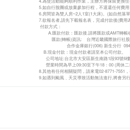
4.為使活動能夠順利作業，主辦方將保留更換
5.如自行脫團或放棄參加行程，不退還任何費
6.房間皆為雙人房~2人1室(1大床)。(如自然落
7.欲報名者,請先下載報名表，完成付款後(費用為新
付款方式：
A.匯款付款：匯款後.請將匯款或AMT轉帳
匯款(轉帳)資訊: 台灣近畿國際旅行社股
合作金庫銀行(006) 新生分行 094808 
B.現金付款：現金付款者請至本公司付款。
公司地址:台北市大安區新生南路1段93號6樓
營業時間為早上09:30至下午18：00 (周休二
8.其他有任何相關疑問，請來電02-8771-75
9.如遇到颱風﹑天災導致活動無法進行,將會另行