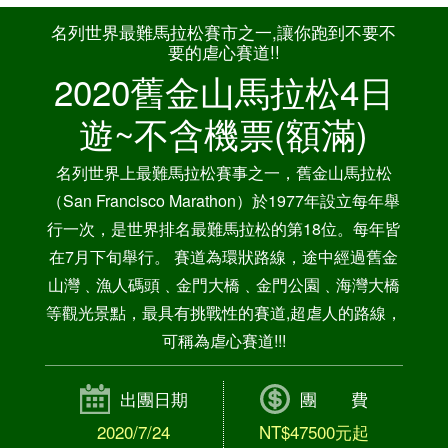
名列世界最難馬拉松賽市之一,讓你跑到不要不
要的虐心賽道!!
2020舊金山馬拉松4日
遊~不含機票(額滿)
名列世界上最難馬拉松賽事之一，舊金山馬拉松
（San Francisco Marathon）於1977年設立每年舉
行一次，是世界排名最難馬拉松的第18位。每年皆
在7月下旬舉行。 賽道為環狀路線，途中經過舊金
山灣﹑漁人碼頭﹑金門大橋﹑金門公園﹑海灣大橋
等觀光景點，最具有挑戰性的賽道,超虐人的路線，
可稱為虐心賽道!!!
出團日期
團 費
2020/7/24
NT$47500元起