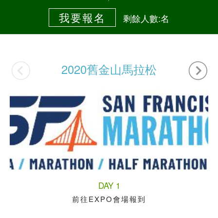
我要報名
剩餘人數:名
2020舊金山馬拉松
DAY 1
前往EXPO會場報到