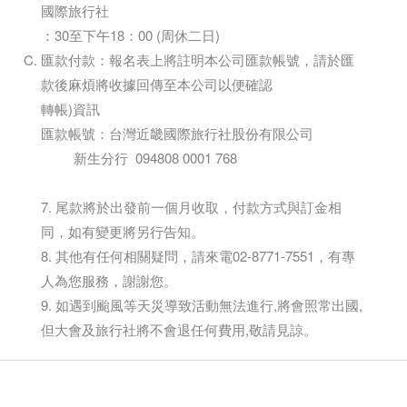
國際旅行社
：30至下午18：00 (周休二日)
匯款付款：報名表上將註明本公司匯款帳號，請於匯
款後麻煩將收據回傳至本公司以便確認
轉帳)資訊
匯款帳號：台灣近畿國際旅行社股份有限公司
新生分行 094808 0001 768
7. 尾款將於出發前一個月收取，付款方式與訂金相
同，如有變更將另行告知。
8. 其他有任何相關疑問，請來電02-8771-7551，有專
人為您服務，謝謝您。
9. 如遇到颱風等天災導致活動無法進行,將會照常出國,
但大會及旅行社將不會退任何費用,敬請見諒。