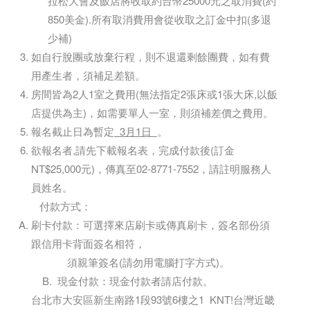
拉松大會及飯店將收取約台幣25000元之取消費(約
850美金).所有取消費用會從收取之訂金中扣(多退
少補)
如自行脫團或放棄行程，則不退還剩餘團費，如有費
用產生者，須補足差額。
房間皆為2人1室之費用(無法指定2張床或1張大床,以飯
店提供為主)，如需要單人一室，則須補差價之費用。
報名截止日為暫定
3月1日
。
欲報名者,請先下載報名表，完成付款後(訂金
NT$25,000元)，傳真至02-8771-7552，請註明服務人
員姓名。
付款方式：
刷卡付款：可選擇來店刷卡或傳真刷卡，簽名部份須
跟信用卡背面簽名相符，
須親筆簽名(請勿用電腦打字方式)。
B. 現金付款：現金付款者請店付款。
台北市大安區新生南路1段93號6樓之1 KNT!台灣近畿