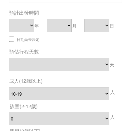
預計出發時間
年
月
日
日期尚未決定
預估行程天數
天
成人
(12歲以上)
人
孩童
(2-12歲)
人
嬰兒
(2歲以下)